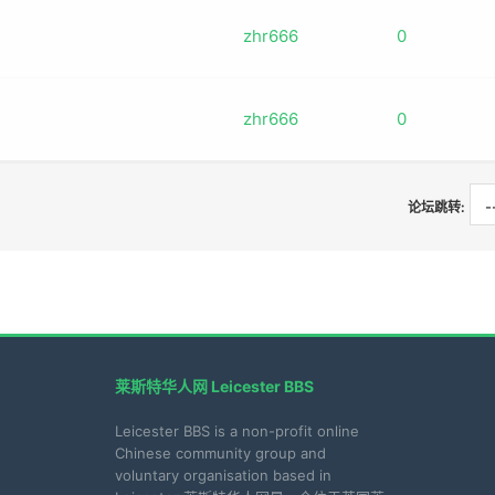
zhr666
0
zhr666
0
论坛跳转:
莱斯特华人网 Leicester BBS
Leicester BBS is a non-profit online
Chinese community group and
voluntary organisation based in