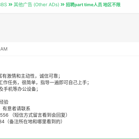
BBS
其他广告 (Other ADs)
招聘part time人员 地区不限
2 AM
事富有激情和主动性，诚信可靠；
的工作任务，很简单，指导一遍即可自己上手；
以及手机等办公设备；
经验
，有意者请联系
656556 （短信方式留言看到会回复）
7984（备注所在地和哪里看到的）