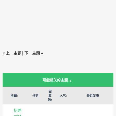
«
上一主题
|
下一主题
»
可能相关的主题..。
回
主题:
作者
复
人气:
最近发表
数:
招聘
part