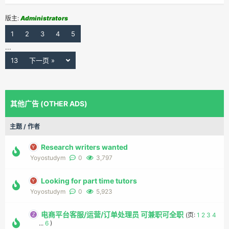
版主:
Administrators
1
2
3
4
5
...
13
下一页 »
其他广告 (OTHER ADS)
主题
/
作者
Research writers wanted
Yoyostudym
0
3,797
Looking for part time tutors
Yoyostudym
0
5,923
电商平台客服/运营/订单处理员 可兼职可全职
(页:
1
2
3
4
...
6
)