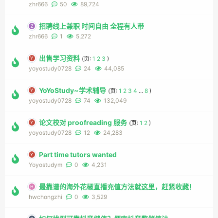
zhr666
50
89,724
招聘线上兼职 时间自由 全程有人带
zhr666
1
5,272
出售学习资料
(页:
1
2
3
)
yoyostudy0728
24
44,085
YoYoStudy~学术辅导
(页:
1
2
3
4
...
8
)
yoyostudy0728
74
132,049
论文校对 proofreading 服务
(页:
1
2
)
yoyostudy0728
12
24,283
Part time tutors wanted
Yoyostudym
0
4,231
最靠谱的海外花椒直播充值方法就这里，赶紧收藏！
hwchongzhi
0
3,529