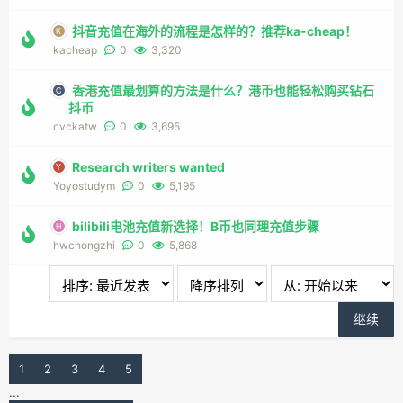
抖音充值在海外的流程是怎样的？推荐ka-cheap！
kacheap
0
3,320
香港充值最划算的方法是什么？港币也能轻松购买钻石
抖币
cvckatw
0
3,695
Research writers wanted
Yoyostudym
0
5,195
bilibili电池充值新选择！B币也同理充值步骤
hwchongzhi
0
5,868
1
2
3
4
5
...