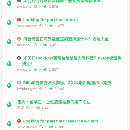
如何找到可靠抖音儲值？便宜抖音幣儲值法
cvckatw
0
3,575
Looking for part time tutors
Yoyostudym
0
4,477
抖音储值在海外最便宜的选择是什么？方法大全
kacheap
0
3,461
如何在cvcka.tw實現台幣儲值大陸抖音？tiktok儲值也
搞定！
cvckatw
0
3,587
Bilibili充值方法大揭秘，2024最新电池/B币充值
hwchongzhi
0
5,343
宝妈丶留学生丶上班族最理想的第二职业
游客
0
4,143
Looking for part time research writers
Yoyostudym
0
4,086