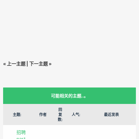
«
上一主题
|
下一主题
»
可能相关的主题..。
回
主题:
作者
复
人气:
最近发表
数:
招聘
part