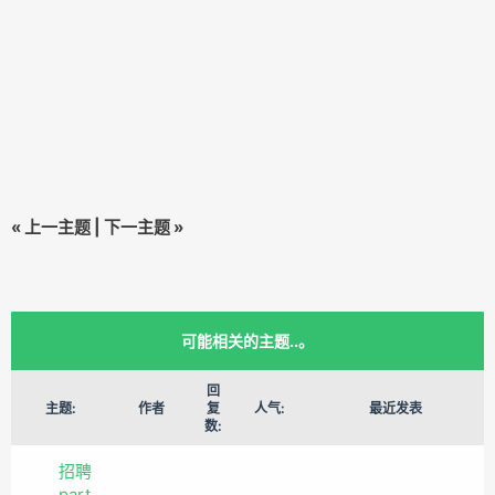
«
上一主题
|
下一主题
»
可能相关的主题..。
回
主题:
作者
复
人气:
最近发表
数:
招聘
part