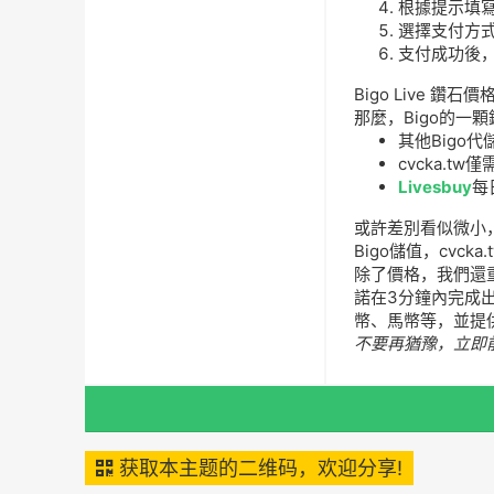
根據提示填
選擇支付方式
支付成功後
Bigo Live 鑽石
那麼，Bigo的
其他Bigo
cvcka.tw僅
Livesbuy
每
或許差別看似微小
Bigo儲值，cvcka
除了價格，我們還重
諾在3分鐘內完成出
幣、馬幣等，並提供
不要再猶豫，立即
获取本主题的二维码，欢迎分享!