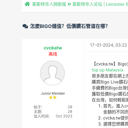
莱斯特华人网新版
莱斯特华人论坛 | Leicester 
怎麼BIGO儲值？低價鑽石管道在哪？
17-01-2024, 03:2
cvckatw
离线
【cvcka.tw】Bi
top up Malaysia
很多朋友都在網上
購買Bigo Li
手續費的Bigo
Junior Member
獲取低價Bigo鑽
在台灣，如何輕鬆
首先，進入cvc
帖子:
28
主题:
28
金額的不同而
加入时间:
Oct 2023
cvcka.
選擇您想購