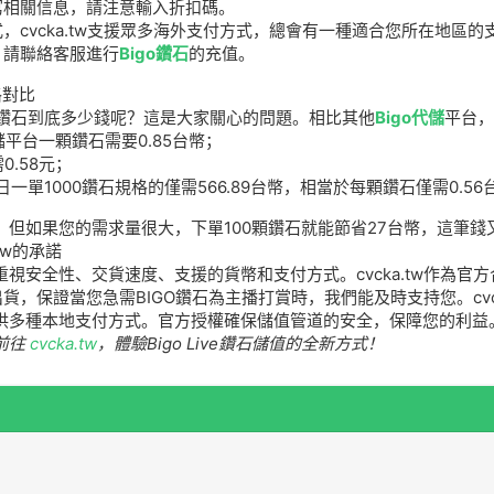
寫相關信息，請注意輸入折扣碼。
，cvcka.tw支援眾多海外支付方式，總會有一種適合您所在地區的
，請聯絡客服進行
Bigo鑽石
的充值。
價格對比
一顆鑽石到底多少錢呢？這是大家關心的問題。相比其他
Bigo代儲
平台，
代儲平台一顆鑽石需要0.85台幣；
需0.58元；
日一單1000鑽石規格的僅需566.89台幣，相當於每顆鑽石僅需0.
，但如果您的需求量很大，下單100顆鑽石就能節省27台幣，這筆
.tw的承諾
視安全性、交貨速度、支援的貨幣和支付方式。cvcka.tw作為官
貨，保證當您急需BIGO鑽石為主播打賞時，我們能及時支持您。cv
多種本地支付方式。官方授權確保儲值管道的安全，保障您的利益。趕快
前往
cvcka.tw
，體驗Bigo Live鑽石儲值的全新方式！