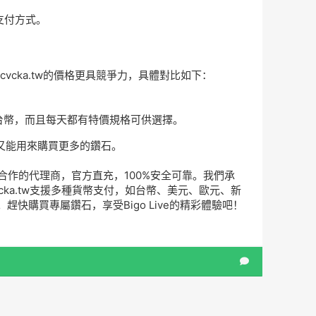
支付方式。
cvcka.tw的價格更具競爭力，具體對比如下：
56台幣，而且每天都有特價規格可供選擇。
錢又能用來購買更多的鑽石。
方合作的代理商，官方直充，100%安全可靠。我們承
cka.tw支援多種貨幣支付，如台幣、美元、歐元、新
購買專屬鑽石，享受Bigo Live的精彩體驗吧！