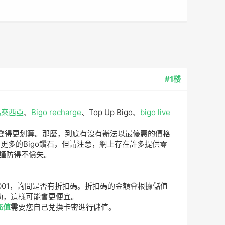
#1楼
馬來西亞
、
Bigo recharge
、Top Up Bigo、
bigo live
變得更划算。那麼，到底有沒有辦法以最優惠的價格
費獲得更多的Bigo鑽石，但請注意，網上存在許多提供零
，謹防得不償失。
p001，詢問是否有折扣碼。折扣碼的金額會根據儲值
活動，這樣可能會更便宜。
充值
需要您自己兌換卡密進行儲值。