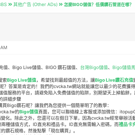
BBS
其他广告 (Other ADs)
怎麼BIGO儲值？低價鑽石管道在哪？
2 AM
go充值、Bigo Live儲值、BIGO 鑽石儲值、
台灣Bigo儲值
、
Bigo儲值
搜索
Bigo Live儲值
，希望找到最超值的方法，讓
Bigo Live鑽石充值
ve鑽石呢？答案是肯定的！我們的cvcka.tw網站就能讓您以最少的花
台灣儲值服務的平台，請避免陷入免費儲值的陷阱，別期望天上掉餡餅
石的詳細步驟
購買Bigo鑽石呢？讓我們為您提供一個簡單明了的教學：
ka.tw的
Bigo儲值
頁面，您可以聯絡線上客服或添加微信：itopu
變化。除此之外，您還可以在假日下單，因為cvcka.tw經常舉辦
tw提供兩種儲值方式，ID直充和禮品卡。ID直充無需輸入密碼，而
禮品卡
買的鑽石規格，然後點擊「現在購買」。