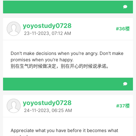
yoyostudy0728
#36楼
23-11-2023, 07:12 AM
Don't make decisions when you're angry. Don't make
promises when you're happy.
别在生气的时候做决定，别在开心的时候说承诺。
yoyostudy0728
#37楼
24-11-2023, 06:25 AM
Appreciate what you have before it becomes what