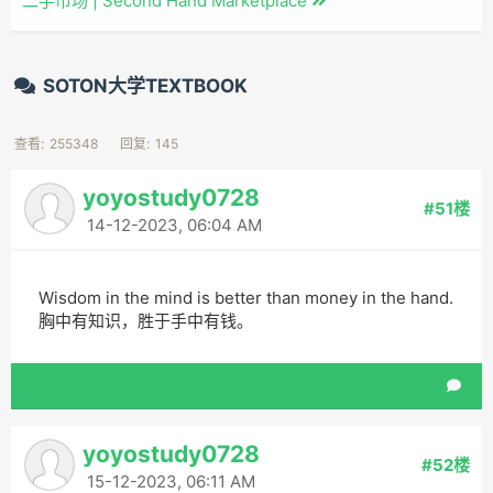
二手市场 | Second Hand Marketplace
SOTON大学TEXTBOOK
查看:
255348
回复:
145
yoyostudy0728
#51楼
14-12-2023, 06:04 AM
Wisdom in the mind is better than money in the hand.
胸中有知识，胜于手中有钱。
yoyostudy0728
#52楼
15-12-2023, 06:11 AM