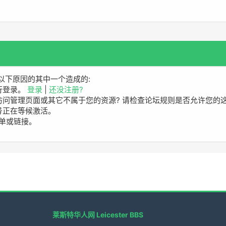
以下原因的其中一个造成的:
行登录。
登录
|
还没注册?
访问管理页面或其它不属于您的资源? 请检查论坛规则是否允许您的
号正在等候激活。
单或链接。
莱斯特华人网 Leicester BBS