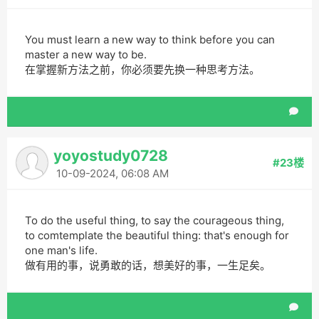
You must learn a new way to think before you can
master a new way to be.
在掌握新方法之前，你必须要先换一种思考方法。
yoyostudy0728
#23楼
10-09-2024, 06:08 AM
To do the useful thing, to say the courageous thing,
to comtemplate the beautiful thing: that's enough for
one man's life.
做有用的事，说勇敢的话，想美好的事，一生足矣。