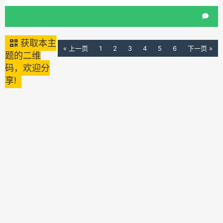
获取本主
« 上一页
1
2
3
4
5
6
下一页 »
题的二维
码，欢迎分
享!