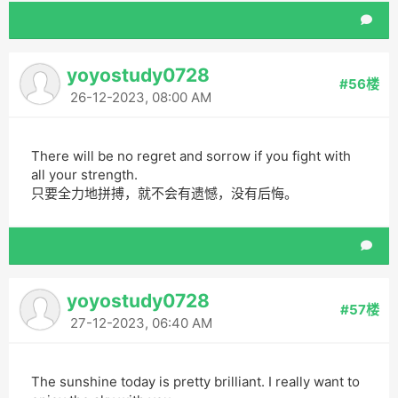
yoyostudy0728
#56楼
26-12-2023, 08:00 AM
There will be no regret and sorrow if you fight with
all your strength.
只要全力地拼搏，就不会有遗憾，没有后悔。
yoyostudy0728
#57楼
27-12-2023, 06:40 AM
The sunshine today is pretty brilliant. I really want to