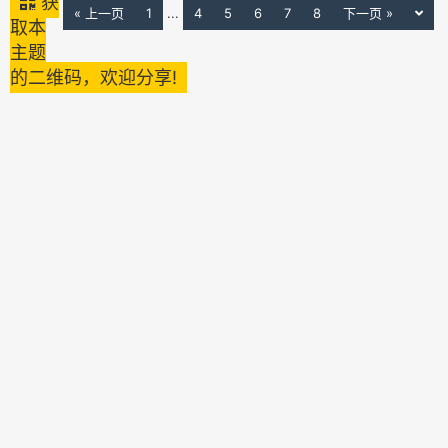
获
« 上一页
1
...
4
5
6
7
8
下一页 »
取本
主题
的二维码，欢迎分享!